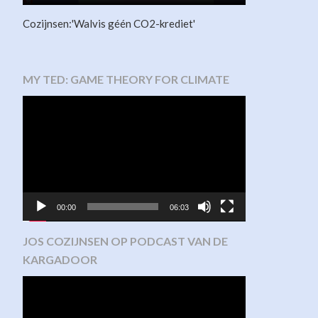
Cozijnsen:'Walvis géén CO2-krediet'
MY TED: GAME THEORY FOR CLIMATE
Video
Player
00:00
06:03
JOS COZIJNSEN OP PODCAST VAN DE
KARGADOOR
Video
Player