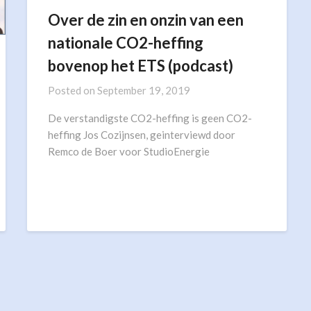
Over de zin en onzin van een
nationale CO2-heffing
bovenop het ETS (podcast)
Posted on
September 19, 2019
De verstandigste CO2-heffing is geen CO2-
heffing Jos Cozijnsen, geinterviewd door
Remco de Boer voor StudioEnergie