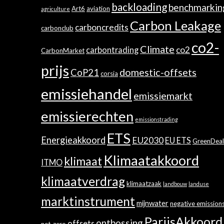
backloading
benchmarkin
Art6
aviation
agriculture
Carbon Leakage
carboncredits
carbonclub
co2-
Climate
co2
carbontrading
CarbonMarket
prijs
domestic-offsets
CoP21
corsia
emissiehandel
emissiemarkt
emissierechten
emissionstrading
ETS
Energieakkoord
EU2030
EU ETS
GreenDeal
Klimaatakkoord
klimaat
ITMO
klimaatverdrag
klimaatzaak
landbouw
landuse
marktinstrument
mijnwater
negative emission
ParijsAkkoord
ontbossing
offsets