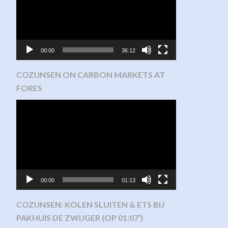
00:00
36:12
COZIJNSEN ON CARBON MARKETS AT
FORES
Video
Player
00:00
01:13
COZIJNSEN: KOLEN SLUITEN & ETS BIJ
PAKHUIS DE ZWIJGER (OP 01:07′)