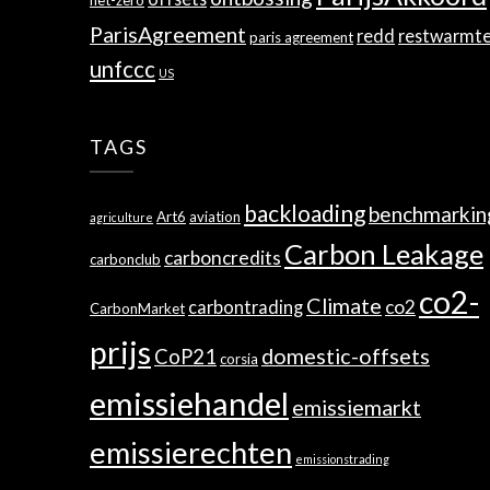
net-zero
ParisAgreement
redd
restwarmt
paris agreement
unfccc
US
TAGS
backloading
benchmarkin
Art6
aviation
agriculture
Carbon Leakage
carboncredits
carbonclub
co2-
Climate
co2
carbontrading
CarbonMarket
prijs
domestic-offsets
CoP21
corsia
emissiehandel
emissiemarkt
emissierechten
emissionstrading