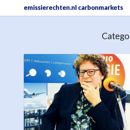
Skip
emissierechten.nl carbonmarkets
to
content
Catego