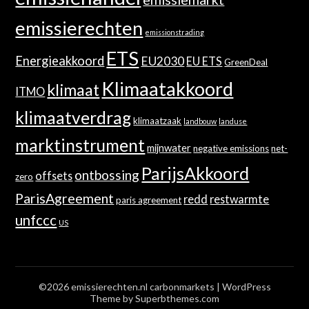
emissierechten
emissionstrading
ETS
Energieakkoord
EU2030
EU ETS
GreenDeal
Klimaatakkoord
klimaat
ITMO
klimaatverdrag
klimaatzaak
landbouw
landuse
marktinstrument
mijnwater
negative emissions
net-
ParijsAkkoord
ontbossing
offsets
zero
ParisAgreement
redd
restwarmte
paris agreement
unfccc
US
©2026 emissierechten.nl carbonmarkets
| WordPress
Theme by
Superbthemes.com