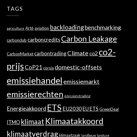
TAGS
backloading
benchmarking
Art6
aviation
agriculture
Carbon Leakage
carboncredits
carbonclub
co2-
Climate
co2
carbontrading
CarbonMarket
prijs
domestic-offsets
CoP21
corsia
emissiehandel
emissiemarkt
emissierechten
emissionstrading
ETS
Energieakkoord
EU2030
EU ETS
GreenDeal
Klimaatakkoord
klimaat
ITMO
klimaatverdrag
klimaatzaak
landbouw
landuse