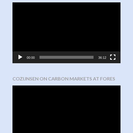
Video
Player
00:00
36:12
COZIJNSEN ON CARBON MARKETS AT FORES
Video
Player