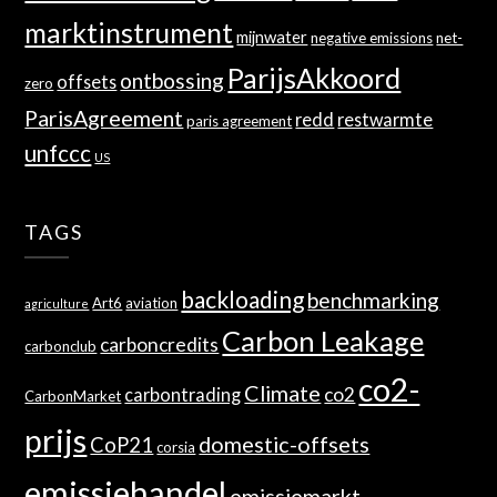
marktinstrument
mijnwater
negative emissions
net-
ParijsAkkoord
ontbossing
offsets
zero
ParisAgreement
redd
restwarmte
paris agreement
unfccc
US
TAGS
backloading
benchmarking
Art6
aviation
agriculture
Carbon Leakage
carboncredits
carbonclub
co2-
Climate
co2
carbontrading
CarbonMarket
prijs
domestic-offsets
CoP21
corsia
emissiehandel
emissiemarkt