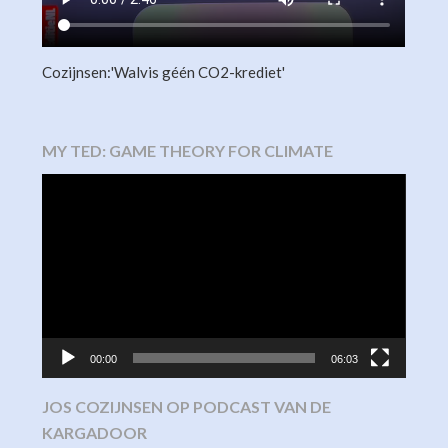
Cozijnsen:'Walvis géén CO2-krediet'
MY TED: GAME THEORY FOR CLIMATE
Video
Player
00:00
06:03
JOS COZIJNSEN OP PODCAST VAN DE
KARGADOOR