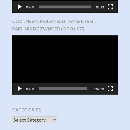
00:00
01:13
COZIJNSEN: KOLEN SLUITEN & ETS BIJ
PAKHUIS DE ZWIJGER (OP 01:07′)
Video
Player
00:00
02:02:30
CATEGORIES
CATEGORIES