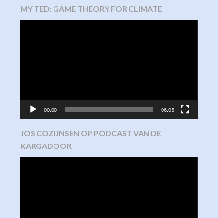
MY TED: GAME THEORY FOR CLIMATE
Video
Player
00:00
06:03
JOS COZIJNSEN OP PODCAST VAN DE
KARGADOOR
Video
Player