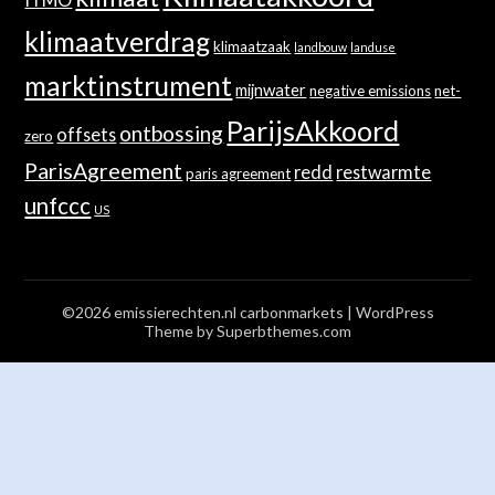
klimaatverdrag
klimaatzaak
landbouw
landuse
marktinstrument
mijnwater
negative emissions
net-
ParijsAkkoord
ontbossing
offsets
zero
ParisAgreement
redd
restwarmte
paris agreement
unfccc
US
©2026 emissierechten.nl carbonmarkets
| WordPress
Theme by
Superbthemes.com