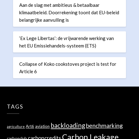
Aan de slag met ambitieus & betaalbaar
klimaatbeleid. Doorrekening toont dat EU-beleid
belangrijke aanvulling is
‘Ex Lege Libertas’: de vrijwarende werking van
het EU Emissiehandels-systeem (ETS)
Collapse of Koko cookstoves project is test for
Article 6
TAGS
backloading
benchmarking
Art6
aviation
agriculture
Carbon Leakage
carboncredits
carbonclub