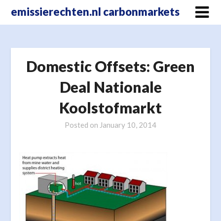
Skip
emissierechten.nl carbonmarkets
to
content
Domestic Offsets: Green
Deal Nationale
Koolstofmarkt
Posted on
January 10, 2014