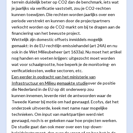
terrein duidelijk beter op CO2 dan de benchmark, iets wat
je jaarlijks via verificatie vaststelt, zou je CO2-rechten
kunnen toewijzen. Die rechten worden jaarlijks over een
periode verstrekt en kunnen door de projectpartners
verkocht worden op de CO2-markt om bij te dragen aan de
financiering van het bewuste project.
Wettelijk zijn domestic offsets inmiddels mogelijk
gemaakt: in de EU-rechtlijn emissiehandel (art 24A) en nu
ook in de Wet Milieubeheer (art 1633a). Nu moet het artikel
nog handen en voeten krijgen: uitgezocht moet worden
wat voor schaalgrootte, hoe beperk je de monitoring- en
verificatiekosten, welke sectoren, etc.
Een eerder in opdracht van het ministerie van
Infrastructuur en Milieu gemaakte studie
over de positie
die Nederland in de EU op dit onderwerp zou
kunnen innemen, leverde niet de antwoorden waar de
Tweede Kamer bij motie om had gevraagd. Ecofys, dat het
onderzoek uitvoerde, keek met name naar mogelijke
technieken. Om input van marktpartijen werd niet
gevraagd, noch is er gekeken naar hoe projecten werken.
De studie gaat dan ook meer over een top-down-
beleidsinstrument, dan over de vraag of en hoe het in de