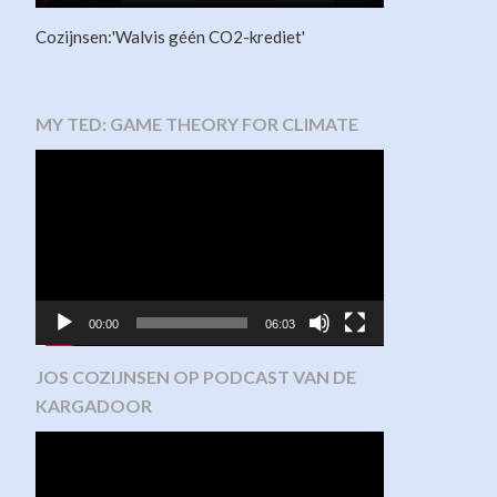
Cozijnsen:'Walvis géén CO2-krediet'
MY TED: GAME THEORY FOR CLIMATE
Video
Player
00:00
06:03
JOS COZIJNSEN OP PODCAST VAN DE
KARGADOOR
Video
Player