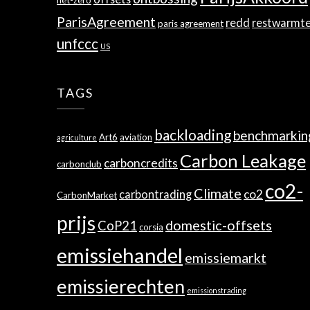
net-zero
ParisAgreement
redd
restwarmt
paris agreement
unfccc
US
TAGS
backloading
benchmarkin
Art6
aviation
agriculture
Carbon Leakage
carboncredits
carbonclub
co2-
Climate
co2
carbontrading
CarbonMarket
prijs
domestic-offsets
CoP21
corsia
emissiehandel
emissiemarkt
emissierechten
emissionstrading