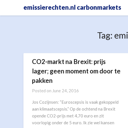
Skip
emissierechten.nl carbonmarkets
to
content
Tag:
emi
CO2-markt na Brexit: prijs
lager; geen moment om door te
pakken
Posted on
June 24, 2016
Jos Cozijnsen: “Euroscepsis is vaak gekoppeld
aan klimaatscepsis.” Op de ochtend na Brexit
opende CO2-prijs met 4,70 euro en zit
voorlopig onder de 5 euro. Ik zie wel kansen