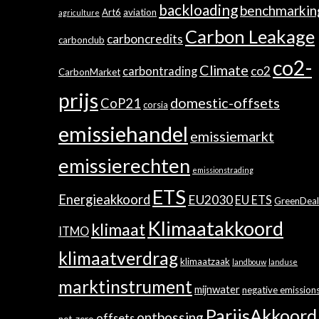
backloading
benchmarkin
Art6
aviation
agriculture
Carbon Leakage
carboncredits
carbonclub
co2-
Climate
co2
carbontrading
CarbonMarket
prijs
domestic-offsets
CoP21
corsia
emissiehandel
emissiemarkt
emissierechten
emissionstrading
ETS
Energieakkoord
EU2030
EU ETS
GreenDeal
Klimaatakkoord
klimaat
ITMO
klimaatverdrag
klimaatzaak
landbouw
landuse
marktinstrument
mijnwater
negative emission
ParijsAkkoord
ontbossing
offsets