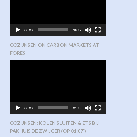
00:00
36:12
COZIJNSEN ON CARBON MARKETS AT
FORES
Video
Player
00:00
01:13
COZIJNSEN: KOLEN SLUITEN & ETS BIJ
PAKHUIS DE ZWIJGER (OP 01:07′)