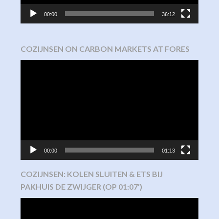
00:00
36:12
COZIJNSEN ON CARBON MARKETS AT FORES
Video
Player
00:00
01:13
COZIJNSEN: KOLEN SLUITEN & ETS BIJ
PAKHUIS DE ZWIJGER (OP 01:07′)
Video
Player