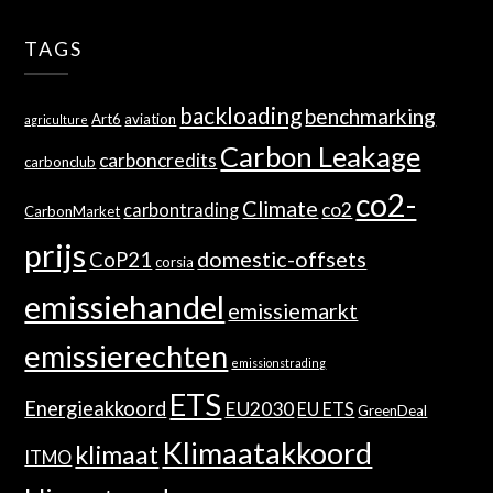
TAGS
backloading
benchmarking
Art6
aviation
agriculture
Carbon Leakage
carboncredits
carbonclub
co2-
Climate
co2
carbontrading
CarbonMarket
prijs
domestic-offsets
CoP21
corsia
emissiehandel
emissiemarkt
emissierechten
emissionstrading
ETS
Energieakkoord
EU2030
EU ETS
GreenDeal
Klimaatakkoord
klimaat
ITMO