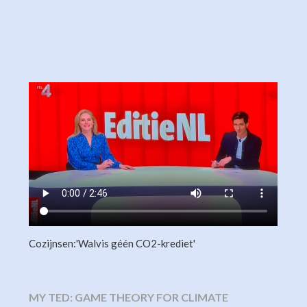
Cozijnsen:'Walvis géén CO2-krediet'
MY TED: GAME THEORY FOR CLIMATE