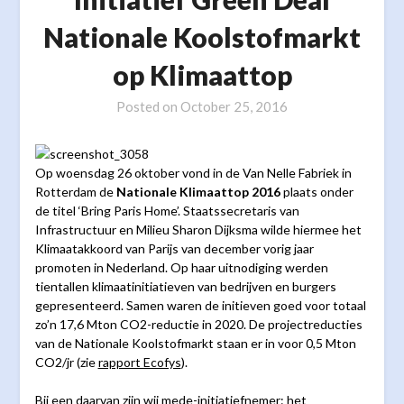
Nationale Koolstofmarkt
op Klimaattop
Posted on
October 25, 2016
Op woensdag 26 oktober vond in de Van Nelle Fabriek in
Rotterdam de
Nationale Klimaattop 2016
plaats onder
de titel ‘Bring Paris Home’. Staatssecretaris van
Infrastructuur en Milieu Sharon Dijksma wilde hiermee het
Klimaatakkoord van Parijs van december vorig jaar
promoten in Nederland. Op haar uitnodiging werden
tientallen klimaatinitiatieven van bedrijven en burgers
gepresenteerd. Samen waren de initieven goed voor totaal
zo’n 17,6 Mton CO2-reductie in 2020. De projectreducties
van de Nationale Koolstofmarkt staan er in voor 0,5 Mton
CO2/jr (zie
rapport Ecofys
).
Bij een daarvan zijn wij mede-initiatiefnemer: het