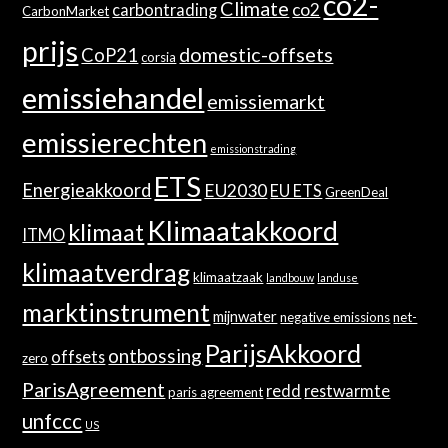
co2-
Climate
co2
carbontrading
CarbonMarket
prijs
domestic-offsets
CoP21
corsia
emissiehandel
emissiemarkt
emissierechten
emissionstrading
ETS
Energieakkoord
EU2030
EU ETS
GreenDeal
Klimaatakkoord
klimaat
ITMO
klimaatverdrag
klimaatzaak
landbouw
landuse
marktinstrument
mijnwater
negative emissions
net-
ParijsAkkoord
ontbossing
offsets
zero
ParisAgreement
redd
restwarmte
paris agreement
unfccc
US