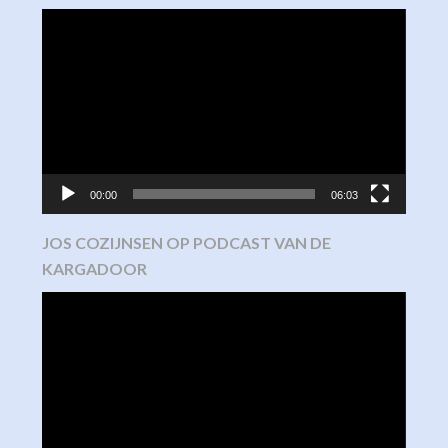
Video
Player
00:00
06:03
JOS COZIJNSEN OP PODCAST VAN DE
KARGADOOR
Video
Player