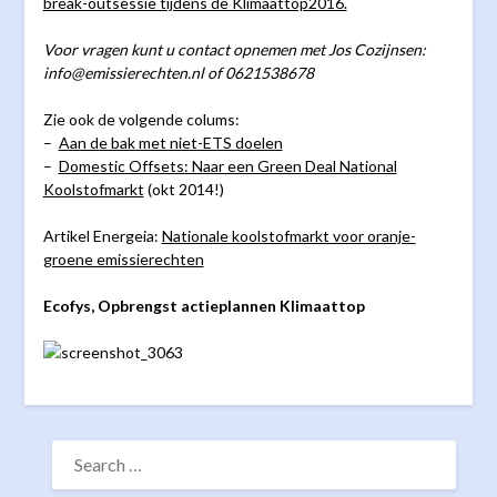
break-outsessie tijdens de Klimaattop2016.
Voor vragen kunt u contact opnemen met Jos Cozijnsen:
info@emissierechten.nl of 0621538678
Zie ook de volgende colums:
–
Aan de bak met niet-ETS doelen
–
Domestic Offsets: Naar een Green Deal National
Koolstofmarkt
(okt 2014!)
Artikel Energeia:
Nationale koolstofmarkt voor oranje-
groene emissierechten
Ecofys, Opbrengst actieplannen Klimaattop
SEARCH
FOR: