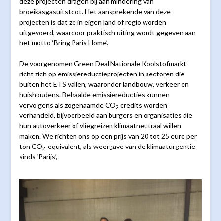
deze projecten dragen bij aan mindering van
broeikasgasuitstoot. Het aansprekende van deze
projecten is dat ze in eigen land of regio worden
uitgevoerd, waardoor praktisch uiting wordt gegeven aan
het motto ‘Bring Paris Home’.
De voorgenomen Green Deal Nationale Koolstofmarkt
richt zich op emissiereductieprojecten in sectoren die
buiten het ETS vallen, waaronder landbouw, verkeer en
huishoudens. Behaalde emissiereducties kunnen
vervolgens als zogenaamde CO
credits worden
2
verhandeld, bijvoorbeeld aan burgers en organisaties die
hun autoverkeer of vliegreizen klimaatneutraal willen
maken. We richten ons op een prijs van 20 tot 25 euro per
ton CO
-equivalent, als weergave van de klimaaturgentie
2
sinds ‘Parijs’,