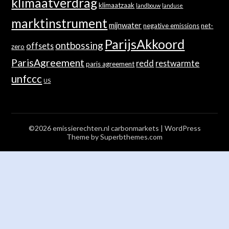
klimaatverdrag
klimaatzaak
landbouw
landuse
marktinstrument
mijnwater
negative emissions
net-
ParijsAkkoord
ontbossing
offsets
zero
ParisAgreement
redd
restwarmte
paris agreement
unfccc
US
©2026 emissierechten.nl carbonmarkets
| WordPress
Theme by
Superbthemes.com