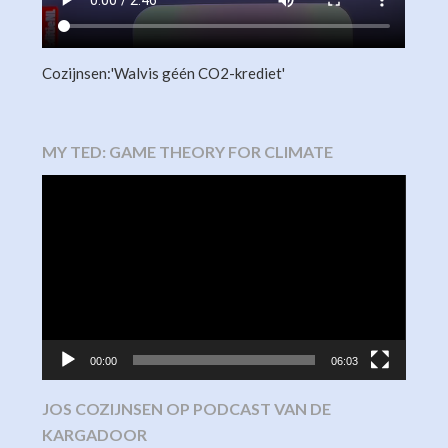
Cozijnsen:'Walvis géén CO2-krediet'
MY TED: GAME THEORY FOR CLIMATE
Video
Player
00:00
06:03
JOS COZIJNSEN OP PODCAST VAN DE
KARGADOOR