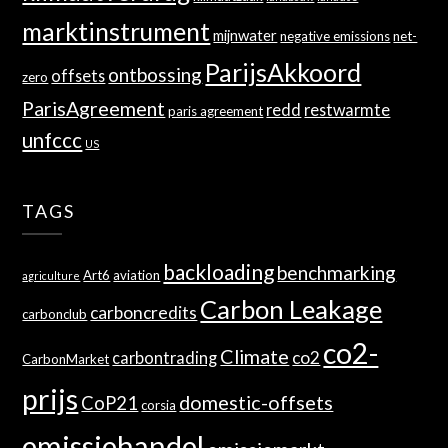
marktinstrument
mijnwater
negative emissions
net-
ParijsAkkoord
ontbossing
offsets
zero
ParisAgreement
redd
restwarmte
paris agreement
unfccc
US
TAGS
backloading
benchmarking
Art6
aviation
agriculture
Carbon Leakage
carboncredits
carbonclub
co2-
Climate
co2
carbontrading
CarbonMarket
prijs
domestic-offsets
CoP21
corsia
emissiehandel