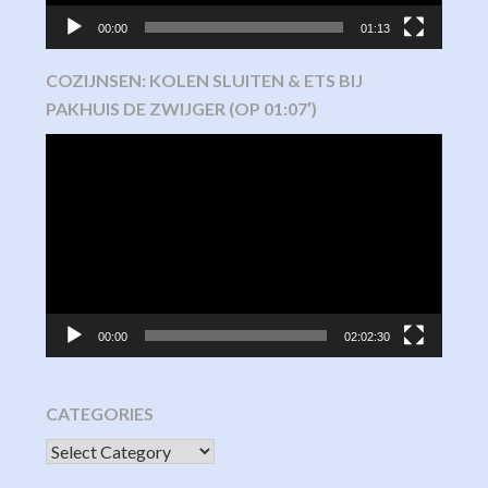
00:00
01:13
COZIJNSEN: KOLEN SLUITEN & ETS BIJ
PAKHUIS DE ZWIJGER (OP 01:07′)
Video
Player
00:00
02:02:30
CATEGORIES
CATEGORIES