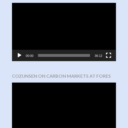
Video
Player
00:00
36:12
COZIJNSEN ON CARBON MARKETS AT FORES
Video
Player