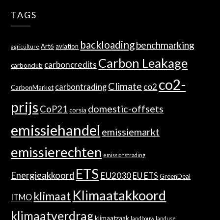
TAGS
backloading
benchmarking
Art6
aviation
agriculture
Carbon Leakage
carboncredits
carbonclub
co2-
Climate
co2
carbontrading
CarbonMarket
prijs
domestic-offsets
CoP21
corsia
emissiehandel
emissiemarkt
emissierechten
emissionstrading
ETS
Energieakkoord
EU2030
EU ETS
GreenDeal
Klimaatakkoord
klimaat
ITMO
klimaatverdrag
klimaatzaak
landbouw
landuse