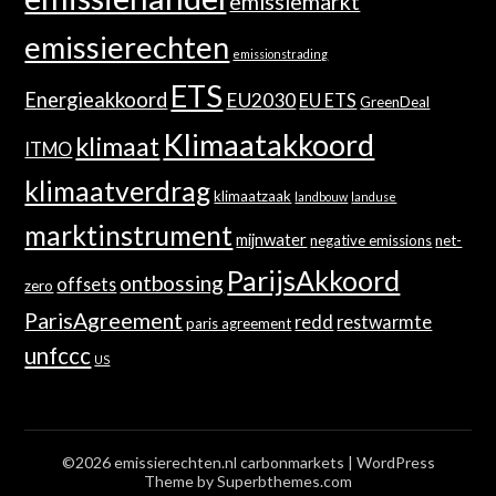
emissiemarkt
emissierechten
emissionstrading
ETS
Energieakkoord
EU2030
EU ETS
GreenDeal
Klimaatakkoord
klimaat
ITMO
klimaatverdrag
klimaatzaak
landbouw
landuse
marktinstrument
mijnwater
negative emissions
net-
ParijsAkkoord
ontbossing
offsets
zero
ParisAgreement
redd
restwarmte
paris agreement
unfccc
US
©2026 emissierechten.nl carbonmarkets
| WordPress
Theme by
Superbthemes.com